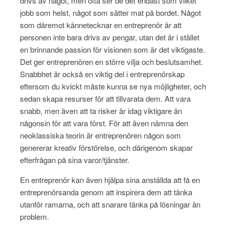
drivs av något, men ofta ser de det endast som vilket
jobb som helst, något som sätter mat på bordet. Något
som däremot kännetecknar en entreprenör är att
personen inte bara drivs av pengar, utan det är i stället
en brinnande passion för visionen som är det viktigaste.
Det ger entreprenören en större vilja och beslutsamhet.
Snabbhet är också en viktig del i entreprenörskap
eftersom du kvickt måste kunna se nya möjligheter, och
sedan skapa resurser för att tillvarata dem. Att vara
snabb, men även att ta risker är idag viktigare än
någonsin för att vara först. För att även nämna den
neoklassiska teorin är entreprenören någon som
genererar kreativ förstörelse, och därigenom skapar
efterfrågan på sina varor/tjänster.
En entreprenör kan även hjälpa sina anställda att få en
entreprenörsanda genom att inspirera dem att tänka
utanför ramarna, och att snarare tänka på lösningar än
problem.