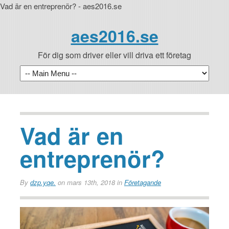
Vad är en entreprenör? - aes2016.se
aes2016.se
För dig som driver eller vill driva ett företag
Vad är en
entreprenör?
By
dzp.yqe.
on mars 13th, 2018
in
Företagande