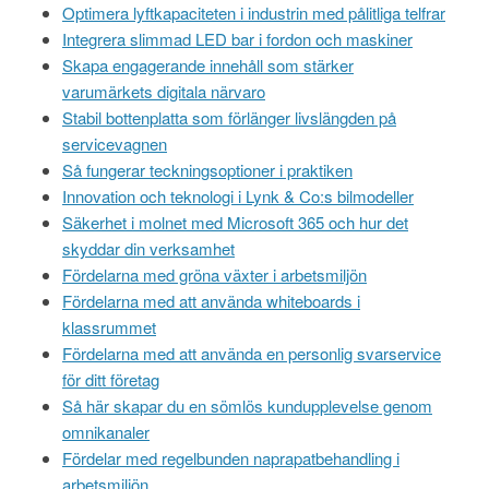
Optimera lyftkapaciteten i industrin med pålitliga telfrar
Integrera slimmad LED bar i fordon och maskiner
Skapa engagerande innehåll som stärker
varumärkets digitala närvaro
Stabil bottenplatta som förlänger livslängden på
servicevagnen
Så fungerar teckningsoptioner i praktiken
Innovation och teknologi i Lynk & Co:s bilmodeller
Säkerhet i molnet med Microsoft 365 och hur det
skyddar din verksamhet
Fördelarna med gröna växter i arbetsmiljön
Fördelarna med att använda whiteboards i
klassrummet
Fördelarna med att använda en personlig svarservice
för ditt företag
Så här skapar du en sömlös kundupplevelse genom
omnikanaler
Fördelar med regelbunden naprapatbehandling i
arbetsmiljön