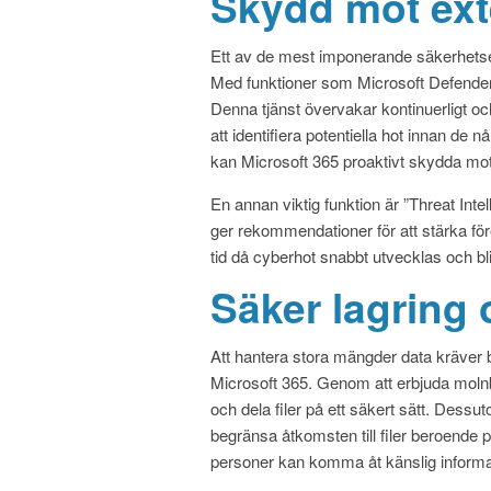
Skydd mot ext
Ett av de mest imponerande säkerhetse
Med funktioner som Microsoft Defender
Denna tjänst övervakar kontinuerligt 
att identifiera potentiella hot innan de
kan Microsoft 365 proaktivt skydda mot 
En annan viktig funktion är ”Threat Int
ger rekommendationer för att stärka för
tid då cyberhot snabbt utvecklas och bli
Säker lagring
Att hantera stora mängder data kräver 
Microsoft 365. Genom att erbjuda molnb
och dela filer på ett säkert sätt. Dessu
begränsa åtkomsten till filer beroende p
personer kan komma åt känslig informa