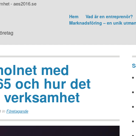
amhet - aes2016.se
Hem
Vad är en entreprenör?
Marknadsföring – en unik utma
företag
molnet med
S
65 och hur det
n verksamhet
4
in
Företagande