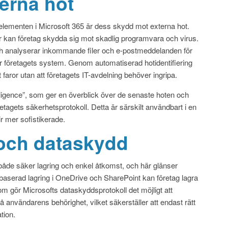
erna hot
lementen i Microsoft 365 är dess skydd mot externa hot.
 kan företag skydda sig mot skadlig programvara och virus.
och analyserar inkommande filer och e-postmeddelanden för
 når företagets system. Genom automatiserad hotidentifiering
faror utan att företagets IT-avdelning behöver ingripa.
elligence”, som ger en överblick över de senaste hoten och
etagets säkerhetsprotokoll. Detta är särskilt användbart i en
r mer sofistikerade.
 och dataskydd
både säker lagring och enkel åtkomst, och här glänser
aserad lagring i OneDrive och SharePoint kan företag lagra
tom gör Microsofts dataskyddsprotokoll det möjligt att
å användarens behörighet, vilket säkerställer att endast rätt
tion.