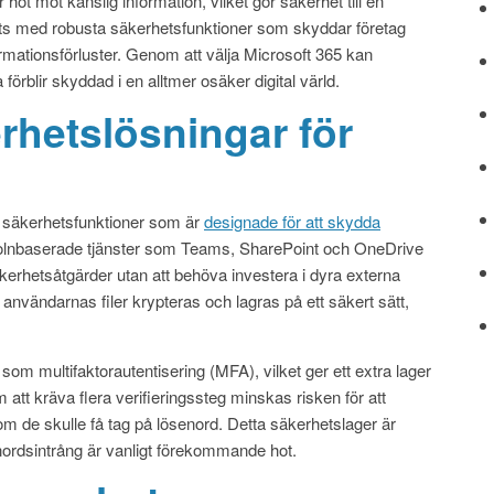
hot mot känslig information, vilket gör säkerhet till en
ggts med robusta säkerhetsfunktioner som skyddar företag
rmationsförluster. Genom att välja Microsoft 365 kan
förblir skyddad i en alltmer osäker digital värld.
rhetslösningar för
a säkerhetsfunktioner som är
designade för att skydda
lnbaserade tjänster som Teams, SharePoint och OneDrive
kerhetsåtgärder utan att behöva investera i dyra externa
t användarnas filer krypteras och lagras på ett säkert sätt,
om multifaktorautentisering (MFA), vilket ger ett extra lager
tt kräva flera verifieringssteg minskas risken för att
 om de skulle få tag på lösenord. Detta säkerhetslager är
nordsintrång är vanligt förekommande hot.