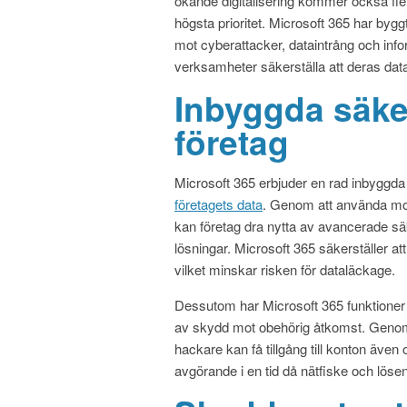
ökande digitalisering kommer också fler 
högsta prioritet. Microsoft 365 har by
mot cyberattacker, dataintrång och info
verksamheter säkerställa att deras data 
Inbyggda säke
företag
Microsoft 365 erbjuder en rad inbyggd
företagets data
. Genom att använda mo
kan företag dra nytta av avancerade sä
lösningar. Microsoft 365 säkerställer at
vilket minskar risken för dataläckage.
Dessutom har Microsoft 365 funktioner s
av skydd mot obehörig åtkomst. Genom a
hackare kan få tillgång till konton även
avgörande i en tid då nätfiske och löse