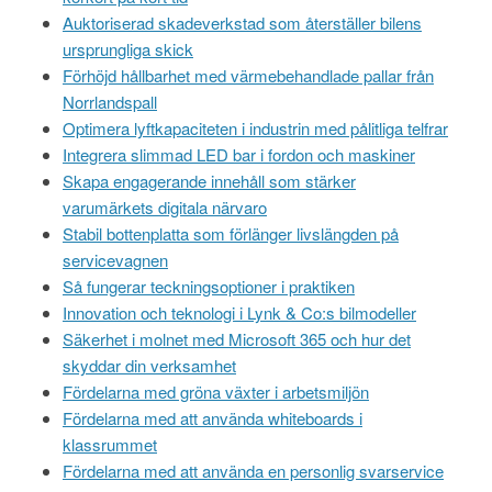
Auktoriserad skadeverkstad som återställer bilens
ursprungliga skick
Förhöjd hållbarhet med värmebehandlade pallar från
Norrlandspall
Optimera lyftkapaciteten i industrin med pålitliga telfrar
Integrera slimmad LED bar i fordon och maskiner
Skapa engagerande innehåll som stärker
varumärkets digitala närvaro
Stabil bottenplatta som förlänger livslängden på
servicevagnen
Så fungerar teckningsoptioner i praktiken
Innovation och teknologi i Lynk & Co:s bilmodeller
Säkerhet i molnet med Microsoft 365 och hur det
skyddar din verksamhet
Fördelarna med gröna växter i arbetsmiljön
Fördelarna med att använda whiteboards i
klassrummet
Fördelarna med att använda en personlig svarservice