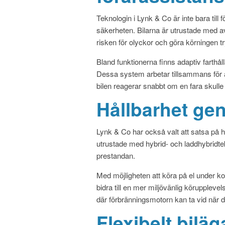
Teknologin i Lynk & Co är inte bara till 
säkerheten. Bilarna är utrustade med a
risken för olyckor och göra körningen t
Bland funktionerna finns adaptiv farthå
Dessa system arbetar tillsammans för att
bilen reagerar snabbt om en fara skulle
Hållbarhet gen
Lynk & Co har också valt att satsa på h
utrustade med hybrid- och laddhybrid
prestandan.
Med möjligheten att köra på el under k
bidra till en mer miljövänlig körupplevels
där förbränningsmotorn kan ta vid när 
Flexibelt bilä