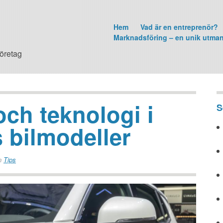
Hem
Vad är en entreprenör?
Marknadsföring – en unik utma
företag
och teknologi i
S
 bilmodeller
n
Tips