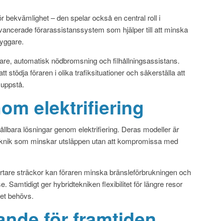
för bekvämlighet – den spelar också en central roll i
vancerade förarassistanssystem som hjälper till att minska
ryggare.
llare, automatisk nödbromsning och filhållningsassistans.
 stödja föraren i olika trafiksituationer och säkerställa att
 uppstå.
om elektrifiering
ållbara lösningar genom elektrifiering. Deras modeller är
teknik som minskar utsläppen utan att kompromissa med
ortare sträckor kan föraren minska bränsleförbrukningen och
e. Samtidigt ger hybridtekniken flexibilitet för längre resor
det behövs.
gande för framtiden