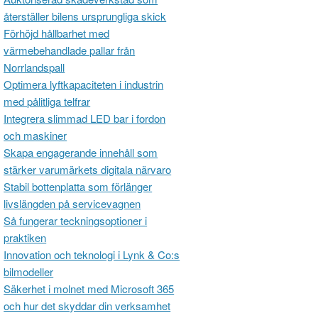
återställer bilens ursprungliga skick
Förhöjd hållbarhet med
värmebehandlade pallar från
Norrlandspall
Optimera lyftkapaciteten i industrin
med pålitliga telfrar
Integrera slimmad LED bar i fordon
och maskiner
Skapa engagerande innehåll som
stärker varumärkets digitala närvaro
Stabil bottenplatta som förlänger
livslängden på servicevagnen
Så fungerar teckningsoptioner i
praktiken
Innovation och teknologi i Lynk & Co:s
bilmodeller
Säkerhet i molnet med Microsoft 365
och hur det skyddar din verksamhet