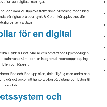
vation och digitala lösningar.
för den som vill uppleva framtidens bilkörning redan idag.
ndarvänlighet erbjuder Lynk & Co en körupplevelse där
aturlig del av vardagen.
lar för en digital
rna i Lynk & Co:s bilar är den omfattande uppkopplingen.
 infotainmentskärm och en integrerad internetuppkoppling
 bilen och föraren.
en låsa och låsa upp bilen, dela tillgång med andra och
etta gör det enkelt att hantera bilen på distans och bidrar till
s via mobilen.
hetssystem och