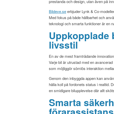
prestanda och design, utan även på inno
Bildeve.se
erbjuder Lynk & Co-modeller 
Med fokus på både hållbarhet och anvä
teknologi och smarta funktioner är en n
Uppkopplade bi
livsstil
En av de mest framträdande innovatione
Varje bil är utrustad med en avancerad
som möjliggör sömlös interaktion mellan
Genom den inbyggda appen kan användar
hålla koll på fordonets status i realtid. D
en smidigare bilupplevelse där allt sköt
Smarta säker
förarassistans