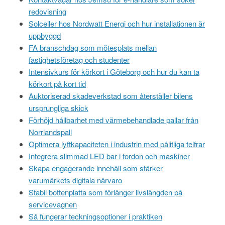
redovisning
Solceller hos Nordwatt Energi och hur installationen är
uppbyggd
FA branschdag som mötesplats mellan
fastighetsföretag och studenter
Intensivkurs för körkort i Göteborg och hur du kan ta
körkort på kort tid
Auktoriserad skadeverkstad som återställer bilens
ursprungliga skick
Förhöjd hållbarhet med värmebehandlade pallar från
Norrlandspall
Optimera lyftkapaciteten i industrin med pålitliga telfrar
Integrera slimmad LED bar i fordon och maskiner
Skapa engagerande innehåll som stärker
varumärkets digitala närvaro
Stabil bottenplatta som förlänger livslängden på
servicevagnen
Så fungerar teckningsoptioner i praktiken